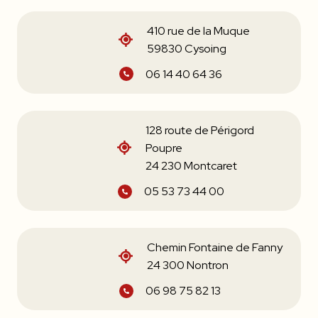
410 rue de la Muque
59830 Cysoing
06 14 40 64 36
128 route de Périgord
Poupre
24 230 Montcaret
05 53 73 44 00
Chemin Fontaine de Fanny
24 300 Nontron
06 98 75 82 13