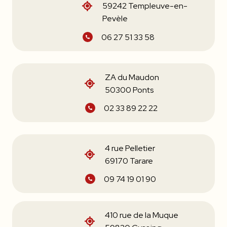
59242 Templeuve-en-
Pevèle
06 27 51 33 58
ZA du Maudon
50300 Ponts
02 33 89 22 22
4 rue Pelletier
69170 Tarare
09 74 19 01 90
410 rue de la Muque