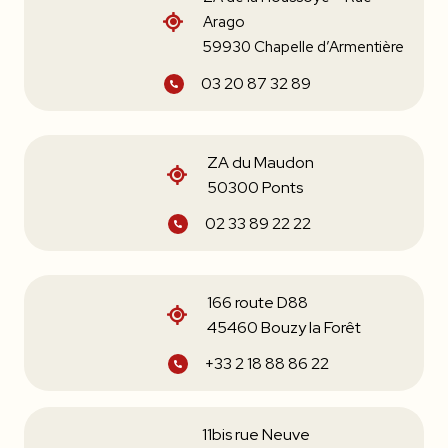
Arago
59930 Chapelle d’Armentière
03 20 87 32 89
ZA du Maudon
50300 Ponts
02 33 89 22 22
166 route D88
45460 Bouzy la Forêt
+33 2 18 88 86 22
11bis rue Neuve