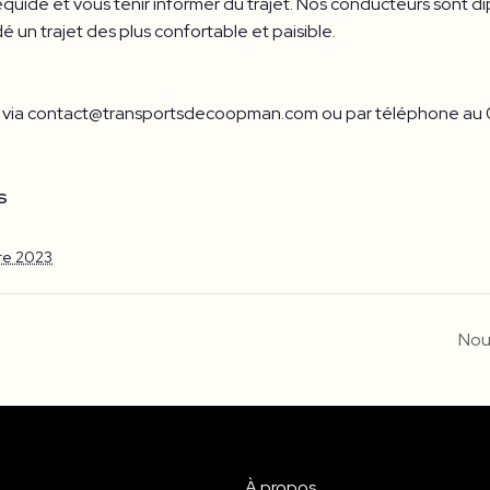
 équidé et vous tenir informer du trajet. Nos conducteurs so
un trajet des plus confortable et paisible.
il via contact@transportsdecoopman.com ou par téléphone au 0
S
re 2023
Nou
À propos