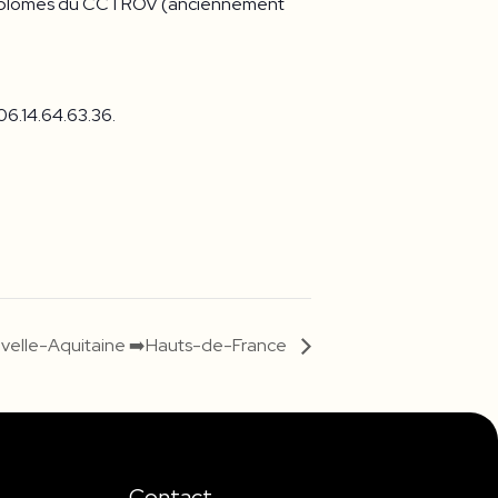
nt diplômés du CCTROV (anciennement
6.14.64.63.36.
velle-Aquitaine ➡️Hauts-de-France
Contact