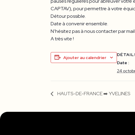
pauses régulières pour abreuver votre
CAPTAV), pour permettre à votre équidé 
Détour possible.
Date à convenir ensemble.
N’hésitez pas à nous contacter par ma
A très vite !
DÉTAIL
Ajouter au calendrier
Date :
24 octob
HAUTS-DE-FRANCE ➡️ YVELINES